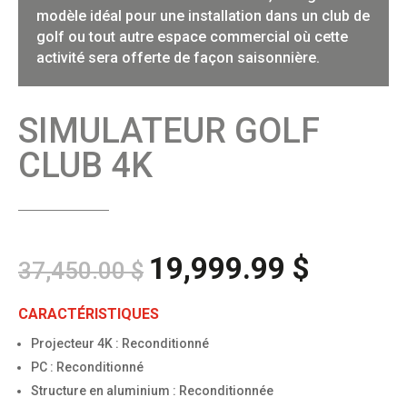
modèle idéal pour une installation dans un club de
golf ou tout autre espace commercial où cette
activité sera offerte de façon saisonnière.
SIMULATEUR GOLF
CLUB 4K
19,999.99
$
Le
Le
37,450.00
$
prix
prix
initial
actuel
CARACTÉRISTIQUES
était :
est :
Projecteur 4K : Reconditionné
37,450.00 $.
19,999.9
PC : Reconditionné
Structure en aluminium : Reconditionnée